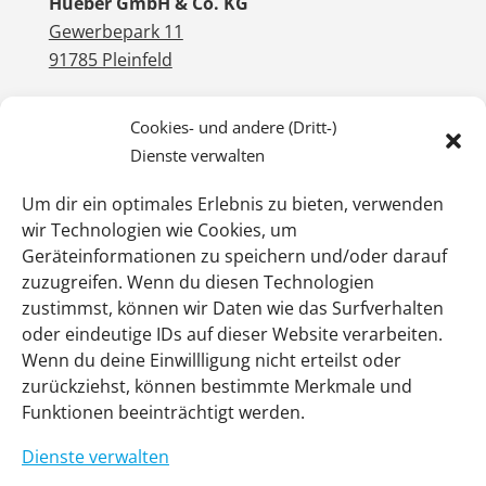
Hueber GmbH & Co. KG
Gewerbepark 11
91785 Pleinfeld
Cookies- und andere (Dritt-)
WIR SIND FÜR SIE DA
Dienste verwalten
Um dir ein optimales Erlebnis zu bieten, verwenden
T +49 9144 602-0
wir Technologien wie Cookies, um
info@hueber-pleinfeld.de
Geräteinformationen zu speichern und/oder darauf
zuzugreifen. Wenn du diesen Technologien
zustimmst, können wir Daten wie das Surfverhalten
oder eindeutige IDs auf dieser Website verarbeiten.
Wenn du deine Einwillligung nicht erteilst oder
zurückziehst, können bestimmte Merkmale und
Funktionen beeinträchtigt werden.
Dienste verwalten